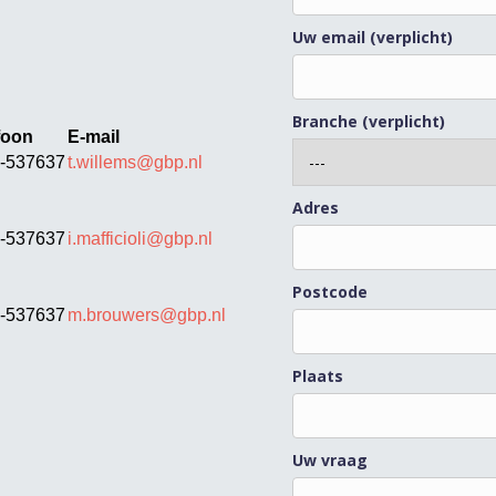
Uw email (verplicht)
Branche (verplicht)
foon
E-mail
-537637
t.willems@gbp.nl
Adres
-537637
i.mafficioli@gbp.nl
Postcode
-537637
m.brouwers@gbp.nl
Plaats
Uw vraag